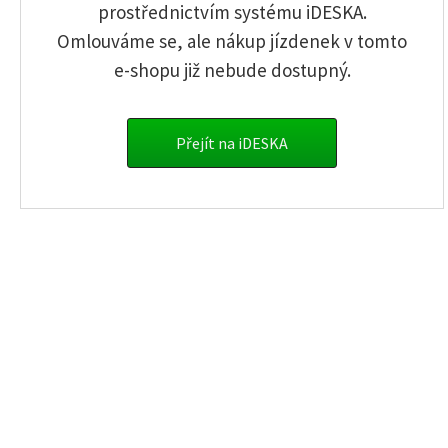
Register a new user
prostřednictvím systému iDESKA.
Omlouváme se, ale nákup jízdenek v tomto
I have forgotten my password
e-shopu již nebude dostupný.
info.sumava@gwtr.cz
Single tickets
Přejít na iDESKA
Timed passes
Prepaid payment cards
Contact information
Business terms
GW Train Regio a.s.
Tovární 975/3, Ústí nad Labem-centrum
400 01 Ústí nad Labem
© Copyright 2017 -
GW Train
Regio a.s.
All rights reserved