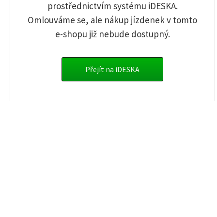
Register a new user
prostřednictvím systému iDESKA.
Omlouváme se, ale nákup jízdenek v tomto
I have forgotten my password
e-shopu již nebude dostupný.
info.sumava@gwtr.cz
Single tickets
Přejít na iDESKA
Timed passes
Prepaid payment cards
Contact information
Business terms
GW Train Regio a.s.
Tovární 975/3, Ústí nad Labem-centrum
400 01 Ústí nad Labem
© Copyright 2017 -
GW Train
Regio a.s.
All rights reserved