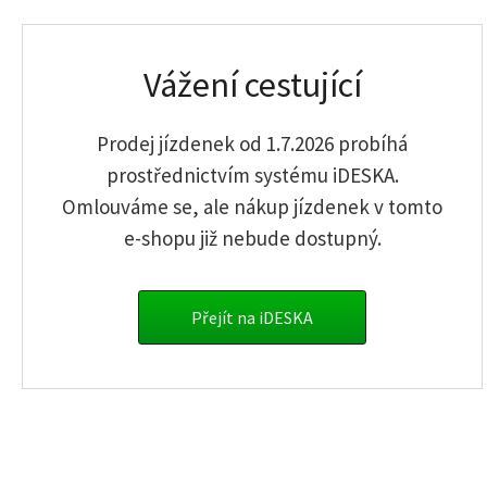
Password
Vážení cestující
Prodej jízdenek od 1.7.2026 probíhá
Confirmation of the password
prostřednictvím systému iDESKA.
Omlouváme se, ale nákup jízdenek v tomto
e-shopu již nebude dostupný.
I agree with
Terms and conditions
and
Privacy policy
Register
Přejít na iDESKA
info.sumava@gwtr.cz
Single tickets
Timed passes