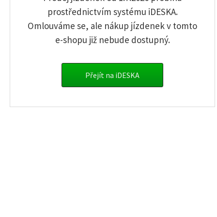
Neuen Benutzer registrieren
prostřednictvím systému iDESKA.
Ich habe das Passwort vergessen
Omlouváme se, ale nákup jízdenek v tomto
e-shopu již nebude dostupný.
info.sumava@gwtr.cz
Einmalige Fahrkarten
Zeitfahrkarten
Přejít na iDESKA
Vorauszahlung mit
Zahlungskarte
Kontaktdaten
Geschäftsbedingungen
GW Train Regio a.s.
Tovární 975/3, Ústí nad Labem-centrum
400 01 Ústí nad Labem
© Copyright 2017 -
GW Train
Regio a.s.
Alle Rechte vorbehalten