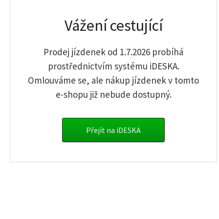
Obyčejné jízdné
Vážení cestující
Senior od 65 let
Děti a mládež 6-17
Student 18-25 let
Prodej jízdenek od 1.7.2026 probíhá
Osoba ZTP, ZTP/P
prostřednictvím systému iDESKA.
Osoba invalidní ve třetím stupni
Omlouváme se, ale nákup jízdenek v tomto
Návštěva dětí v ústavu
e-shopu již nebude dostupný.
Přejít na iDESKA
info.sumava@gwtr.cz
Jednorázové jízdenky
Časové jízdenky
Předpl. platební karty
Kontakty