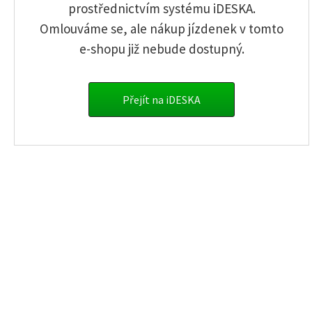
Zaregistrovat nového uživatele
prostřednictvím systému iDESKA.
Omlouváme se, ale nákup jízdenek v tomto
Zapoměl jsem heslo
e-shopu již nebude dostupný.
info.sumava@gwtr.cz
Jednorázové jízdenky
Přejít na iDESKA
Časové jízdenky
Předpl. platební karty
Kontakty
Obchodní podmínky
GW Train Regio a.s.
Tovární 975/3, Ústí nad Labem-centrum
400 01 Ústí nad Labem
© Copyright 2017 -
GW Train
Regio a.s.
Všechna práva vyhrazena